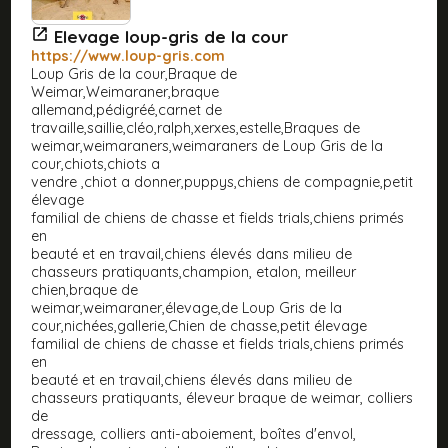
Elevage loup-gris de la cour
https://www.loup-gris.com
Loup Gris de la cour,Braque de
Weimar,Weimaraner,braque
allemand,pédigréé,carnet de
travaille,saillie,cléo,ralph,xerxes,estelle,Braques de
weimar,weimaraners,weimaraners de Loup Gris de la
cour,chiots,chiots a
vendre ,chiot a donner,puppys,chiens de compagnie,petit
élevage
familial de chiens de chasse et fields trials,chiens primés
en
beauté et en travail,chiens élevés dans milieu de
chasseurs pratiquants,champion, etalon, meilleur
chien,braque de
weimar,weimaraner,élevage,de Loup Gris de la
cour,nichées,gallerie,Chien de chasse,petit élevage
familial de chiens de chasse et fields trials,chiens primés
en
beauté et en travail,chiens élevés dans milieu de
chasseurs pratiquants, éleveur braque de weimar, colliers
de
dressage, colliers anti-aboiement, boîtes d'envol,